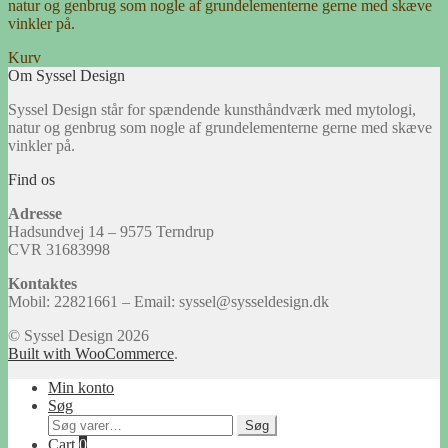
natur og genbrug som nogle af grundelementerne gerne med skæve
vinkler på.
Kurv
Om Syssel Design
Syssel Design står for spændende kunsthåndværk med mytologi,
natur og genbrug som nogle af grundelementerne gerne med skæve
vinkler på.
Find os
Adresse
Hadsundvej 14 – 9575 Terndrup
CVR 31683998
Kontaktes
Mobil: 22821661 – Email: syssel@sysseldesign.dk
© Syssel Design 2026
Built with WooCommerce
.
Min konto
Søg
Søg
Søg
efter:
Cart
0