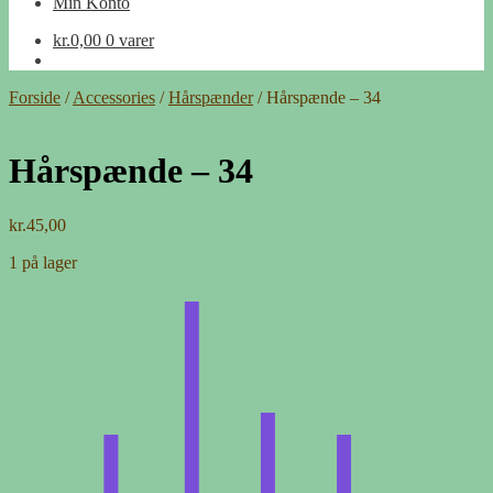
Min Konto
kr.
0,00
0 varer
Forside
/
Accessories
/
Hårspænder
/
Hårspænde – 34
Hårspænde – 34
kr.
45,00
1 på lager