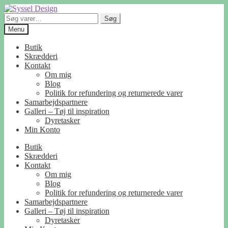
Spring
Spring
til
til
Søg
Søg
navigation
indhold
efter:
Menu
Butik
Skrædderi
Kontakt
Om mig
Blog
Politik for refundering og returnerede varer
Samarbejdspartnere
Galleri – Tøj til inspiration
Dyretasker
Min Konto
Butik
Skrædderi
Kontakt
Om mig
Blog
Politik for refundering og returnerede varer
Samarbejdspartnere
Galleri – Tøj til inspiration
Dyretasker