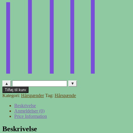
▲
▼
Hårspænde
Tilføj til kurv
-
Kategori:
Hårspænder
Tag:
Hårspænde
34
antal
Beskrivelse
Anmeldelser (0)
Price Information
Beskrivelse