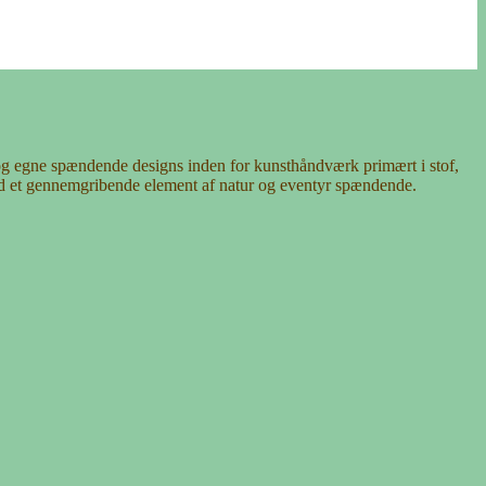
 og egne spændende designs inden for kunsthåndværk primært i stof,
d et gennemgribende element af natur og eventyr spændende.