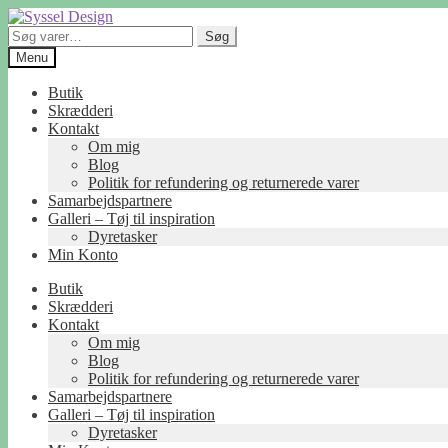
Spring
Spring
til
til
Søg
Søg
navigation
indhold
efter:
Menu
Butik
Skrædderi
Kontakt
Om mig
Blog
Politik for refundering og returnerede varer
Samarbejdspartnere
Galleri – Tøj til inspiration
Dyretasker
Min Konto
Butik
Skrædderi
Kontakt
Om mig
Blog
Politik for refundering og returnerede varer
Samarbejdspartnere
Galleri – Tøj til inspiration
Dyretasker