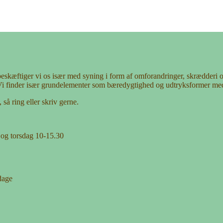
 beskæftiger vi os især med syning i form af omforandringer, skrædderi
Vi finder især grundelementer som bæredygtighed og udtryksformer me
så ring eller skriv gerne.
 og torsdag 10-15.30
dage