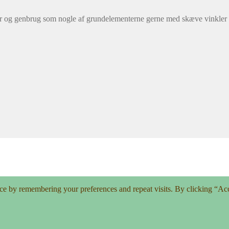
r og genbrug som nogle af grundelementerne gerne med skæve vinkler 
ce by remembering your preferences and repeat visits. By clicking “Ac