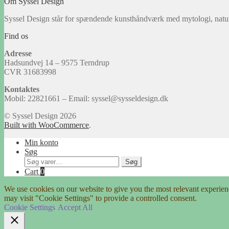
Om Syssel Design
Syssel Design står for spændende kunsthåndværk med mytologi, natu
Find os
Adresse
Hadsundvej 14 – 9575 Terndrup
CVR 31683998
Kontaktes
Mobil: 22821661 – Email: syssel@sysseldesign.dk
© Syssel Design 2026
Built with WooCommerce
.
Min konto
Søg
Søg
Søg
efter:
Cart
0
We use cookies on our website to give you the most relevant experien
may visit "Cookie Settings" to provide a controlled consent.
Cookie Settings
Accept All