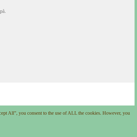
på.
cept All”, you consent to the use of ALL the cookies. However, you