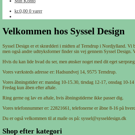
Min Konto
kr.
0,00
0 varer
Velkommen hos Syssel Design
Syssel Design er et skrædderi i midten af Terndrup i Nordjylland. Vi
men også andre udtryksformer finder sin vej gennem Syssel Design. 
Hvis du kan lide hvad du ser, men ønsker noget med dit eget særpræg, 
Vores værksteds adresse er: Hadsundvej 14, 9575 Terndrup.
Vores åbningstider er: mandag 10-15.30, tirsdag 12-17, onsdag 10-14
Fredag kun åben efter aftale.
Ring gerne og lav en aftale, hvis åbningstiderne ikke passer dig.
Vores telefonnummer er: 22821661, telefonerne er åbne 8-16 på hver
Du er også velkommen til at maile os på: syssel@sysseldesign.dk
Shop efter kategori