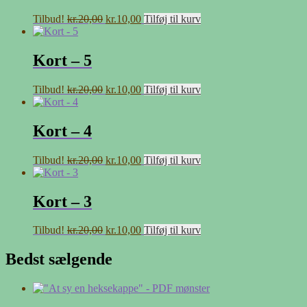
Den
Den
Tilbud!
kr.
20,00
kr.
10,00
Tilføj til kurv
oprindelige
aktuelle
pris
pris
var:
er:
Kort – 5
kr.20,00.
kr.10,00.
Den
Den
Tilbud!
kr.
20,00
kr.
10,00
Tilføj til kurv
oprindelige
aktuelle
pris
pris
var:
er:
Kort – 4
kr.20,00.
kr.10,00.
Den
Den
Tilbud!
kr.
20,00
kr.
10,00
Tilføj til kurv
oprindelige
aktuelle
pris
pris
var:
er:
Kort – 3
kr.20,00.
kr.10,00.
Den
Den
Tilbud!
kr.
20,00
kr.
10,00
Tilføj til kurv
oprindelige
aktuelle
pris
pris
Bedst sælgende
var:
er:
kr.20,00.
kr.10,00.