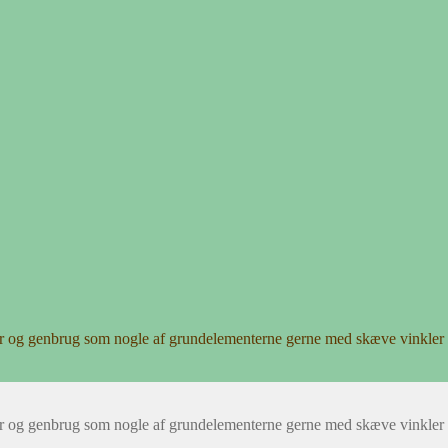
r og genbrug som nogle af grundelementerne gerne med skæve vinkler 
r og genbrug som nogle af grundelementerne gerne med skæve vinkler 