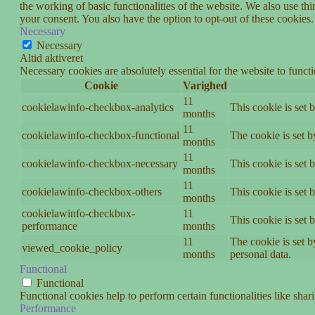
the working of basic functionalities of the website. We also use t
your consent. You also have the option to opt-out of these cookies
Necessary
Necessary
Altid aktiveret
Necessary cookies are absolutely essential for the website to funct
Cookie
Varighed
11
cookielawinfo-checkbox-analytics
This cookie is set 
months
11
cookielawinfo-checkbox-functional
The cookie is set 
months
11
cookielawinfo-checkbox-necessary
This cookie is set
months
11
cookielawinfo-checkbox-others
This cookie is set 
months
cookielawinfo-checkbox-
11
This cookie is set
performance
months
11
The cookie is set b
viewed_cookie_policy
months
personal data.
Functional
Functional
Functional cookies help to perform certain functionalities like shar
Performance