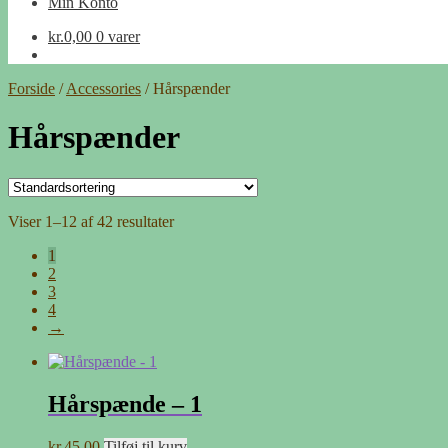
Min Konto
kr.
0,00
0 varer
Forside
/
Accessories
/
Hårspænder
Hårspænder
Viser 1–12 af 42 resultater
1
2
3
4
→
Hårspænde – 1
kr.
45,00
Tilføj til kurv