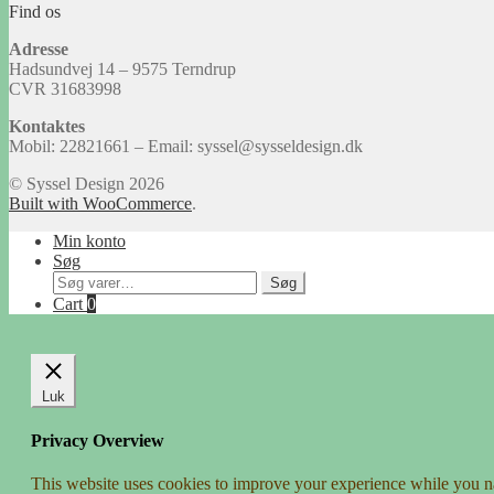
Find os
Adresse
Hadsundvej 14 – 9575 Terndrup
CVR 31683998
Kontaktes
Mobil: 22821661 – Email: syssel@sysseldesign.dk
© Syssel Design 2026
Built with WooCommerce
.
Min konto
Søg
Søg
Søg
efter:
Cart
0
Luk
Privacy Overview
This website uses cookies to improve your experience while you nav