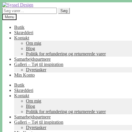
Spring
Spring
til
til
Søg
Søg
navigation
indhold
efter:
Menu
Butik
Skrædderi
Kontakt
Om mig
Blog
Politik for refundering og returnerede varer
Samarbejdspartnere
Galleri – Tøj til inspiration
Dyretasker
Min Konto
Butik
Skrædderi
Kontakt
Om mig
Blog
Politik for refundering og returnerede varer
Samarbejdspartnere
Galleri – Tøj til inspiration
Dyretasker