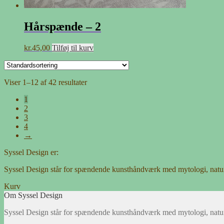
Hårspænde – 2
kr.
45,00
Tilføj til kurv
Viser 1–12 af 42 resultater
1
2
3
4
→
Syssel Design er:
Syssel Design står for spændende kunsthåndværk med mytologi, natu
Kurv
Om Syssel Design
Syssel Design står for spændende kunsthåndværk med mytologi, natu