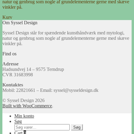
natur og genbrug som nogle af grundelementerne gerne med skæve
vinkler på.
Kurv
Om Syssel Design
Syssel Design står for spændende kunsthåndværk med mytologi,
natur og genbrug som nogle af grundelementerne gerne med skæve
vinkler på.
Find os
Adresse
Hadsundvej 14 – 9575 Terndrup
CVR 31683998
Kontaktes
Mobil: 22821661 – Email: syssel@sysseldesign.dk
© Syssel Design 2026
Built with WooCommerce
.
Min konto
Søg
Søg
Søg
efter:
Cart
0