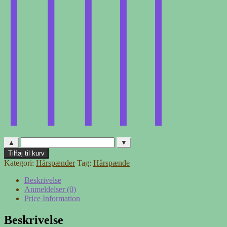
▲
▼
Hårspænde
Tilføj til kurv
-
Kategori:
Hårspænder
Tag:
Hårspænde
11
antal
Beskrivelse
Anmeldelser (0)
Price Information
Beskrivelse