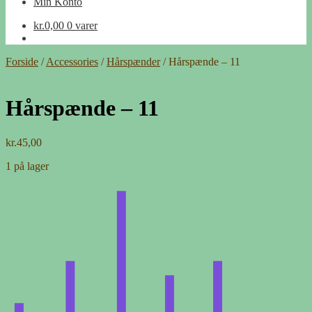
Min Konto
kr.
0,00
0 varer
Forside
/
Accessories
/
Hårspænder
/
Hårspænde – 11
Hårspænde – 11
kr.
45,00
1 på lager