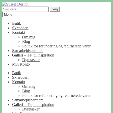
Spring
Spring
til
til
Søg
Søg
navigation
indhold
efter:
Menu
Butik
Skrædderi
Kontakt
Om mig
Blog
Politik for refundering og returnerede varer
Samarbejdspartnere
Galleri – Tøj til inspiration
Dyretasker
Min Konto
Butik
Skrædderi
Kontakt
Om mig
Blog
Politik for refundering og returnerede varer
Samarbejdspartnere
Galleri – Tøj til inspiration
Dyretasker