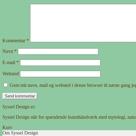
Kommentar
*
Navn
*
E-mail
*
Websted
Gem mit navn, mail og websted i denne browser til næste gang j
Syssel Design er:
Syssel Design står for spændende kunsthåndværk med mytologi, natu
Kurv
Om Syssel Design