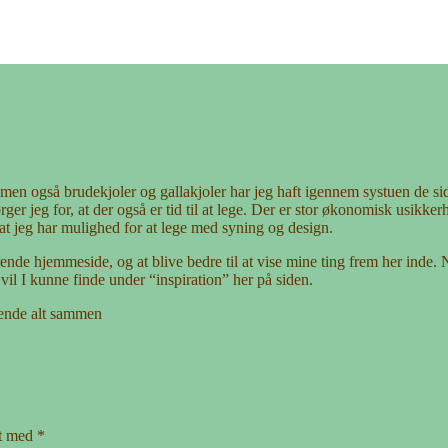
, men også brudekjoler og gallakjoler har jeg haft igennem systuen de si
rger jeg for, at der også er tid til at lege. Der er stor økonomisk usikk
at jeg har mulighed for at lege med syning og design.
ende hjemmeside, og at blive bedre til at vise mine ting frem her inde. N
vil I kunne finde under “inspiration” her på siden.
dende alt sammen
et med
*