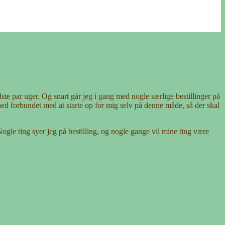
dste par uger. Og snart går jeg i gang med nogle særlige bestillinger på
erhed forbundet med at starte op for mig selv på denne måde, så der skal
ogle ting syer jeg på bestilling, og nogle gange vil mine ting være