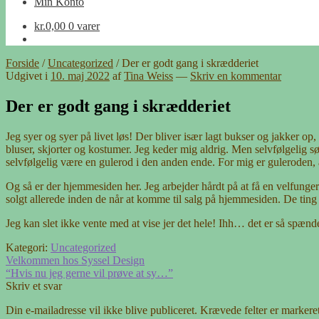
Min Konto
kr.
0,00
0 varer
Forside
/
Uncategorized
/
Der er godt gang i skrædderiet
Udgivet i
10. maj 2022
af
Tina Weiss
—
Skriv en kommentar
Der er godt gang i skrædderiet
Jeg syer og syer på livet løs! Der bliver især lagt bukser og jakker op
bluser, skjorter og kostumer. Jeg keder mig aldrig. Men selvfølgelig sø
selvfølgelig være en gulerod i den anden ende. For mig er guleroden, 
Og så er der hjemmesiden her. Jeg arbejder hårdt på at få en velfunger
solgt allerede inden de når at komme til salg på hjemmesiden. De ting 
Jeg kan slet ikke vente med at vise jer det hele! Ihh… det er så spæn
Kategori:
Uncategorized
Indlægsnavigation
Forrige
Velkommen hos Syssel Design
indlæg:
Næste
“Hvis nu jeg gerne vil prøve at sy…”
indlæg:
Skriv et svar
Din e-mailadresse vil ikke blive publiceret.
Krævede felter er marker