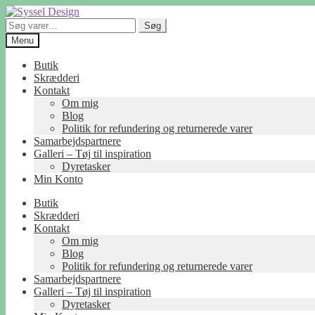
Spring
Spring
til
til
Søg
Søg
navigation
indhold
efter:
Menu
Butik
Skrædderi
Kontakt
Om mig
Blog
Politik for refundering og returnerede varer
Samarbejdspartnere
Galleri – Tøj til inspiration
Dyretasker
Min Konto
Butik
Skrædderi
Kontakt
Om mig
Blog
Politik for refundering og returnerede varer
Samarbejdspartnere
Galleri – Tøj til inspiration
Dyretasker