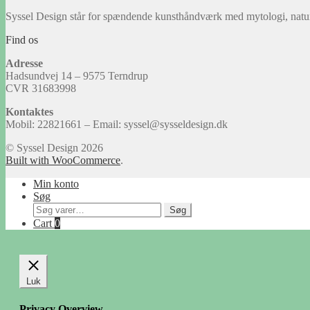
Syssel Design står for spændende kunsthåndværk med mytologi, natu
Find os
Adresse
Hadsundvej 14 – 9575 Terndrup
CVR 31683998
Kontaktes
Mobil: 22821661 – Email: syssel@sysseldesign.dk
© Syssel Design 2026
Built with WooCommerce
.
Min konto
Søg
Søg
Søg
efter:
Cart
0
Luk
Privacy Overview