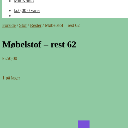
Min Konto
kr.
0,00
0 varer
Forside
/
Stof
/
Rester
/
Møbelstof – rest 62
Møbelstof – rest 62
kr.
50,00
1 på lager