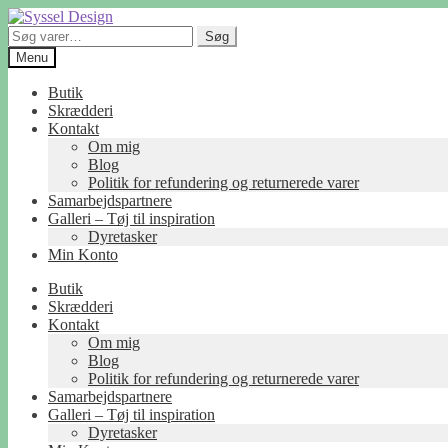
Spring
Spring
til
til
Søg
Søg
navigation
indhold
efter:
Menu
Butik
Skrædderi
Kontakt
Om mig
Blog
Politik for refundering og returnerede varer
Samarbejdspartnere
Galleri – Tøj til inspiration
Dyretasker
Min Konto
Butik
Skrædderi
Kontakt
Om mig
Blog
Politik for refundering og returnerede varer
Samarbejdspartnere
Galleri – Tøj til inspiration
Dyretasker