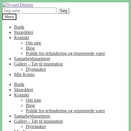
Spring
Spring
til
til
Søg
Søg
navigation
indhold
efter:
Menu
Butik
Skrædderi
Kontakt
Om mig
Blog
Politik for refundering og returnerede varer
Samarbejdspartnere
Galleri – Tøj til inspiration
Dyretasker
Min Konto
Butik
Skrædderi
Kontakt
Om mig
Blog
Politik for refundering og returnerede varer
Samarbejdspartnere
Galleri – Tøj til inspiration
Dyretasker