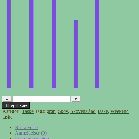
▲
▼
Weekendtaske
Tilføj til kurv
med
Kategori:
Taske
Tags:
grøn
,
Skov
,
Skovens ånd
,
taske
,
Weekend
applikeret
taske
skovens
ånd
Beskrivelse
antal
Anmeldelser (0)
Price Information