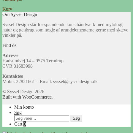
Kurv
Om Syssel Design
Syssel Design står for spændende kunsthåndværk med mytologi,
natur og genbrug som nogle af grundelementerne gerne med skæve
vinkler på.
Find os
Adresse
Hadsundvej 14 – 9575 Terndrup
CVR 31683998
Kontaktes
Mobil: 22821661 – Email: syssel@sysseldesign.dk
© Syssel Design 2026
Built with WooCommerce
.
Min konto
Søg
Søg
Søg
efter:
Cart
0