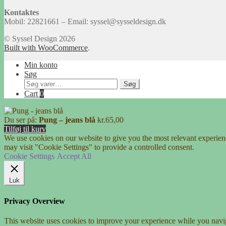
Kontaktes
Mobil: 22821661 – Email: syssel@sysseldesign.dk
© Syssel Design 2026
Built with WooCommerce
.
Min konto
Søg
Søg
Søg
efter:
Cart
0
Du ser på:
Pung – jeans blå
kr.
65,00
Tilføj til kurv
We use cookies on our website to give you the most relevant experien
may visit "Cookie Settings" to provide a controlled consent.
Cookie Settings
Accept All
Luk
Privacy Overview
This website uses cookies to improve your experience while you navigat