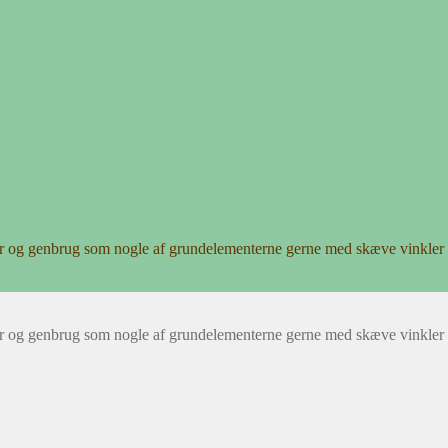
r og genbrug som nogle af grundelementerne gerne med skæve vinkler 
r og genbrug som nogle af grundelementerne gerne med skæve vinkler 