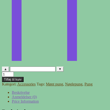
▲
▼
Pung
-
Tilføj til kurv
jeans
Kategori:
Accessories
Tags:
Mønt pung
,
Nøglepung
,
Pung
blå
antal
Beskrivelse
Anmeldelser (0)
Price Information