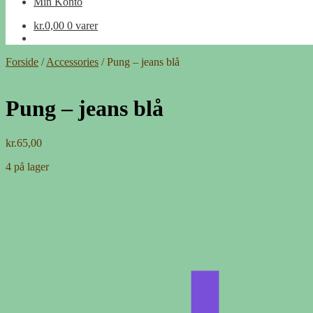
Min Konto
kr.
0,00
0 varer
Forside
/
Accessories
/
Pung – jeans blå
Pung – jeans blå
kr.
65,00
4 på lager