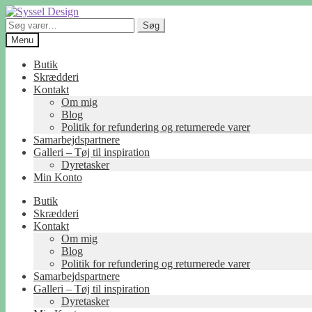
Spring
Spring
til
til
Søg
Søg
navigation
indhold
efter:
Menu
Butik
Skrædderi
Kontakt
Om mig
Blog
Politik for refundering og returnerede varer
Samarbejdspartnere
Galleri – Tøj til inspiration
Dyretasker
Min Konto
Butik
Skrædderi
Kontakt
Om mig
Blog
Politik for refundering og returnerede varer
Samarbejdspartnere
Galleri – Tøj til inspiration
Dyretasker