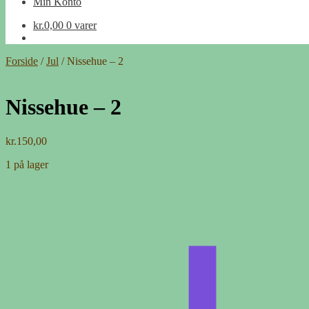
Min Konto
kr.
0,00
0 varer
Forside
/
Jul
/
Nissehue – 2
Nissehue – 2
kr.
150,00
1 på lager