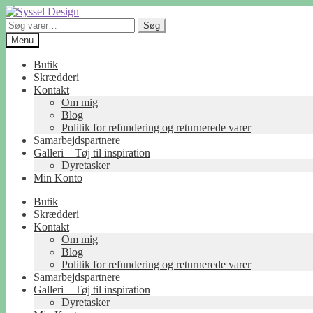
Spring
Spring
til
til
Søg
Søg
navigation
indhold
efter:
Menu
Butik
Skrædderi
Kontakt
Om mig
Blog
Politik for refundering og returnerede varer
Samarbejdspartnere
Galleri – Tøj til inspiration
Dyretasker
Min Konto
Butik
Skrædderi
Kontakt
Om mig
Blog
Politik for refundering og returnerede varer
Samarbejdspartnere
Galleri – Tøj til inspiration
Dyretasker