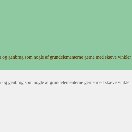
r og genbrug som nogle af grundelementerne gerne med skæve vinkler 
r og genbrug som nogle af grundelementerne gerne med skæve vinkler 