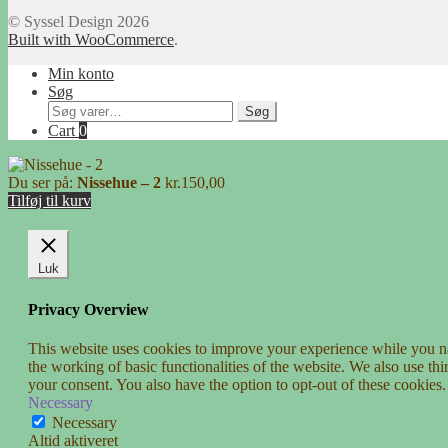
© Syssel Design 2026
Built with WooCommerce
.
Min konto
Søg
Søg
Søg
efter:
Cart
0
Du ser på:
Nissehue – 2
kr.
150,00
Tilføj til kurv
Luk
Privacy Overview
This website uses cookies to improve your experience while you nav
the working of basic functionalities of the website. We also use t
your consent. You also have the option to opt-out of these cookies
Necessary
Necessary
Altid aktiveret