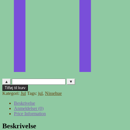
▲
▼
Nissehue
Tilføj til kurv
-
Kategori:
Jul
Tags:
jul
,
Nissehue
2
antal
Beskrivelse
Anmeldelser (0)
Price Information
Beskrivelse