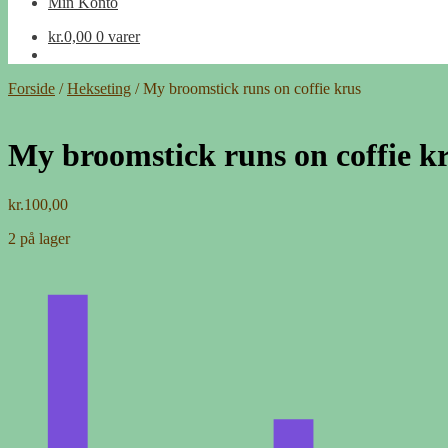
Min Konto
kr.
0,00
0 varer
Forside
/
Hekseting
/
My broomstick runs on coffie krus
My broomstick runs on coffie k
kr.
100,00
2 på lager