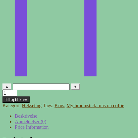
▲
▼
My
broomstick
Tilføj til kurv
runs
Kategori:
Hekseting
Tags:
Krus
,
My broomstick runs on coffie
on
coffie
Beskrivelse
krus
Anmeldelser (0)
antal
Price Information