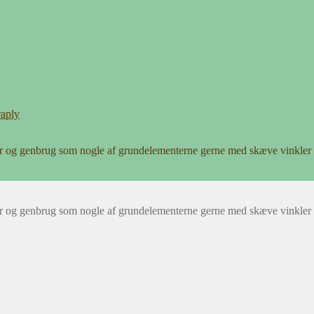
raply
r og genbrug som nogle af grundelementerne gerne med skæve vinkler 
r og genbrug som nogle af grundelementerne gerne med skæve vinkler 