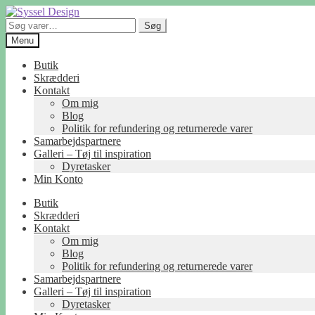
Spring
Spring
til
til
Søg
Søg
navigation
indhold
efter:
Menu
Butik
Skrædderi
Kontakt
Om mig
Blog
Politik for refundering og returnerede varer
Samarbejdspartnere
Galleri – Tøj til inspiration
Dyretasker
Min Konto
Butik
Skrædderi
Kontakt
Om mig
Blog
Politik for refundering og returnerede varer
Samarbejdspartnere
Galleri – Tøj til inspiration
Dyretasker